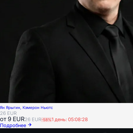
Ян Ярыгин, Кэмерон Ньютс
26
EUR
от
9
EUR
26
EUR
1 день: 05:08:26
-
58
%
Подробнее