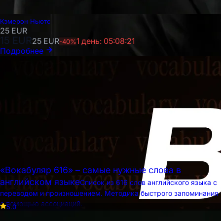
Кэмерон Ньютс
25
EUR
15
EUR
25
EUR
1 день: 05:08:19
-
40
%
Подробнее
«Вокабуляр 616» – самые нужные слова в
английском языке
Список из 616 слов английского языка с
переводом и произношением. Методика быстрого запоминания
с помощью ассоциаций.
5.0