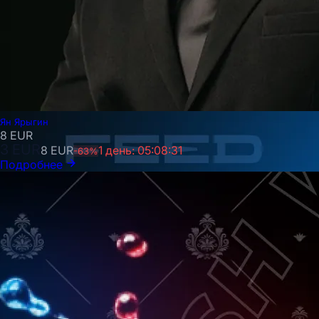
Ян Ярыгин
8
EUR
3
EUR
8
EUR
1 день: 05:08:29
-
63
%
Подробнее