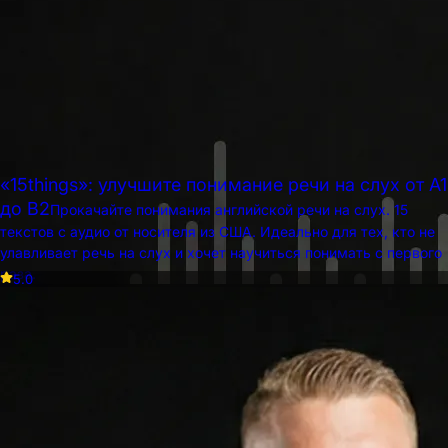
«15things»: улучшите понимание речи на слух от A1
до B2
Прокачайте понимания английской речи на слух. 15
текстов с аудио от носителя из США. Идеально для тех, кто не
улавливает речь на слух и хочет научиться понимать с первого
Бесплатно
раза.
5.0