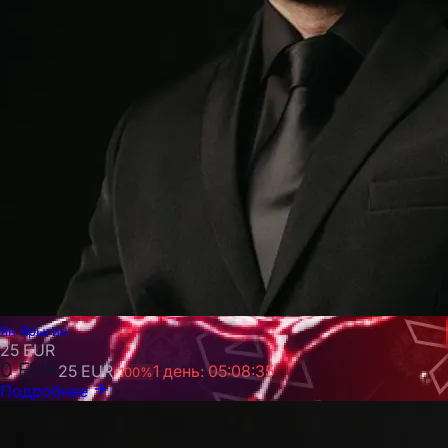
Ян Ярыгин
25
EUR
0
EUR
25
EUR
1 день: 05:08:33
-
100
%
Подробнее