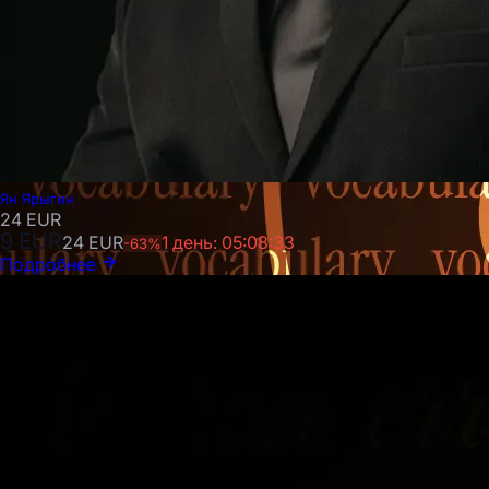
Ян Ярыгин
24
EUR
9
EUR
24
EUR
1 день: 05:08:31
-
63
%
Подробнее